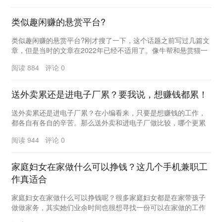
类似趣闲赚的悬赏平台?
类似趣闲赚的悬赏平台?刚才搜了一下，这个话题之前写过几篇文
章，但是当时的文章在2022年已经不适用了。像牛帮和悬赏猫一
样，现在不是最好的选择。悬赏局势变得很快，...
阅读 884 评论 0
送外卖累还是进电子厂累？要我说，想赚钱都累！
送外卖累还是进电子厂累？在小编看来，只要是想赚钱的工作，
都各自有各自的辛苦。那么送外卖和进电子厂做比较，哪个更累
呢？进电子厂在早期就是比较常见的工种，属于流水线...
阅读 944 评论 0
家庭妇女在家做什么可以挣钱？这几个手机兼职工
作真适合
家庭妇女在家做什么可以挣钱呢？很多家庭妇女都是在家带孩子
做做家务，其实她们业余时间也很想寻找一份可以在家做的工作
赚钱贴补家用，毕竟老公挣钱也不容易。那有什么好的...