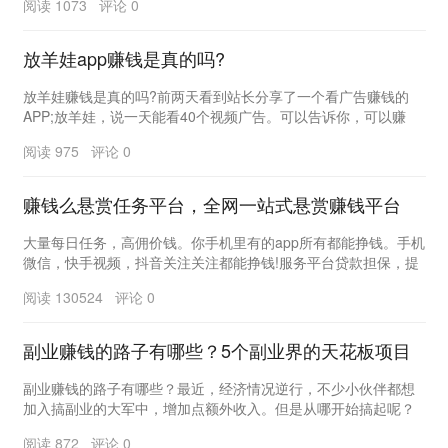
阅读 1073 评论 0
放羊娃app赚钱是真的吗?
放羊娃赚钱是真的吗?前两天看到站长分享了一个看广告赚钱的
APP;放羊娃，说一天能看40个视频广告。可以告诉你，可以赚
钱，但是收益很少。如果单独计算，收入可以2元...
阅读 975 评论 0
赚钱么悬赏任务平台，全网一站式悬赏赚钱平台
大量每日任务，高佣价钱。你手机里有的app所有都能挣钱。手机
微信，快手视频，抖音关注关注都能挣钱!服务平台贷款担保，提
成有确保。 点击这里下载：htt...
阅读 130524 评论 0
副业赚钱的路子有哪些？5个副业界的天花板项目
副业赚钱的路子有哪些？最近，经济情况逆行，不少小伙伴都想
加入搞副业的大军中，增加点额外收入。但是从哪开始搞起呢？
大家都有点茫然。今天，小编给大家分享些我留学期间...
阅读 872 评论 0