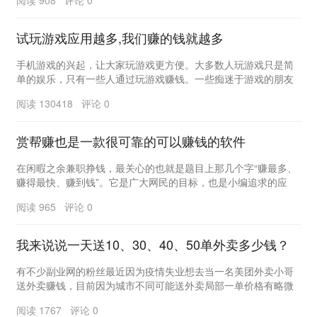
阅读 908 评论 0
试玩游戏应用越多,我们赚的钱就越多
手机游戏的兴起，让大家玩游戏更方便。大多数人玩游戏只是简
单的娱乐，只有一些人通过玩游戏赚钱。一些痴迷于游戏的朋友
特别渴望找到赚钱的游戏，希望在体验游戏乐趣的同时...
阅读 130418 评论 0
赏帮赚也是一款很可靠的可以赚钱的软件
在闲暇之余兼职挣钱，最关心的也就是题目上那几个字“赚最多、
赚得最快、赚到钱”。它是广大网民的目标，也是小编追求的应
用。 要说这类APP有没有，之前的话...
阅读 965 评论 0
我来说说一天送10、30、40、50单外卖多少钱？
有不少副业网的粉丝最近因为疫情失业想去当一名美团外卖小哥
送外卖赚钱，目前因为城市不同可能送外卖局部一单价格有略微
差异。比如北上广深一线城市和省会城市送一单外卖大...
阅读 1767 评论 0