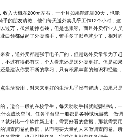
收入大概在200元左右，一个月如果能跑满30天，也能
骑手的朋友请教，他们每天送外卖几乎工作12个小时，这
可以过万，虽然能挣点钱，但是也累呀。而且外卖行业人员
失业白领都做起了外卖骑手，骑手多了派单就少了，相对的
上来看，送外卖都是强于电子厂的，但是送外卖常常为了赶
厂，不过有得必有失，个人看来还是送外卖更好。但是如果
，还是建议你要不断的学习，只有积累丰富的知识和经验，
挣点生活费用，对未来更好的生活几乎没有帮助，如果只是
。
备的，适合一般的在校学生，每天动动手指就能赚些钱，一
是没什么成长空间。任务平台里一般都是各种试玩游戏，做调
来？就好比一个软件新上市，需要好看的数据，那就需要用
量的调查问卷的数据，从而需要大量的人来做调查问卷。所
布任务需求，也可以接任务。完成任务就有任务佣金。