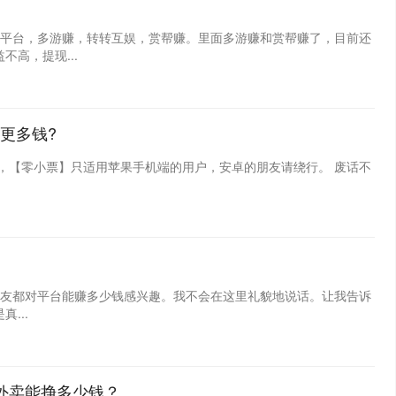
3个平台，多游赚，转转互娱，赏帮赚。里面多游赚和赏帮赚了，目前还
高，提现...
更多钱?
，【零小票】只适用苹果手机端的用户，安卓的朋友请绕行。 废话不
朋友都对平台能赚多少钱感兴趣。我不会在这里礼貌地说话。让我告诉
...
外卖能挣多少钱？