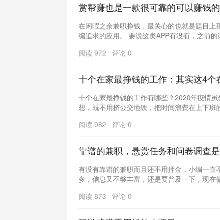
赏帮赚也是一款很可靠的可以赚钱的
在闲暇之余兼职挣钱，最关心的也就是题目上那
编追求的应用。 要说这类APP有没有，之前的话.
阅读 972 评论 0
十个在家最挣钱的工作：其实这4个
十个在家最挣钱的工作有哪些？2020年疫情
想，既不用挤公交地铁，把时间浪费在上下班的路
阅读 982 评论 0
靠谱的兼职，悬赏任务和问卷调查是
有没有靠谱的兼职而且还不用押金，小编一直
多，信息又不够丰富，还是要普及一下，现在做
阅读 873 评论 0