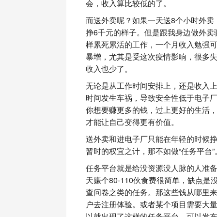
会，收入算比较低的了。
而送外卖呢？如果一天送8个小时外卖，
挣6千元的样子。但是跟我身边做外卖
样累死累活的工作，一个月收入勉强
暴增，尤其是受这次疫情影响，很多
收入也少了。
无论是从工作时间安排上，还是收入
时间发生车祸，导致安全性低于电子
你想要赚更多的钱，过上更好的生活
才能让自己变得更有价值。
送外卖和进电子厂只能在年轻的时候
暂时的权宜之计，那不如做“任务平台”
任务平台就是给没资源没人脉的人准
天赚个80-110伙食费很简单，缺点
查问卷之类的任务。那这些钱从哪里
户去注册体验。或者某个项目需要大
以就出现了这样的任务平台，可以发