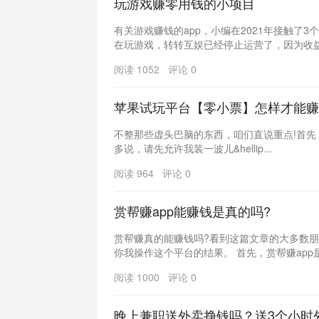
玩游戏赚零用钱的小项目
有关游戏赚钱的app，小编在2021年接触了
在玩游戏，转转互娱已经停止运营了，因为收益不
阅读 1052 评论 0
苹果试玩平台【零小票】怎样才能赚
不整那些虚头巴脑的东西，咱们直说重点!首先
多说，请先允许我装一波儿&hellip...
阅读 964 评论 0
赏帮赚app能赚钱是真的吗?
赏帮赚真的能赚钱吗?看到这篇文章的大多数
你我操作这个平台的结果。 首先，赏帮赚app是真
阅读 1000 评论 0
晚上兼职送外卖挣钱吗？送3个小时