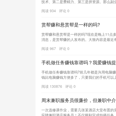
技术、第二是费精力、第三是拼资源。那么副业工
阅读 934 评论 0
赏帮赚和悬赏帮是一样的吗?
赏帮赚和悬赏帮是一样的吗?现在是晚上11点
消息，是赏帮赚的人发布的。大致内容是最近有同
阅读 967 评论 0
手机做任务赚钱靠谱吗？我爱赚钱提
手机做任务赚钱靠谱吗?前几年都是兴用电脑
钱比电脑赚钱方便多了，只要我们的手机可以上网
阅读 130876 评论 0
周末兼职服务员很廉价，但兼职中介
一次选修课作业，需要几张某酒店大堂布置的
应聘兼职酒店服务员！不仅顺利完成拍摄任务，还