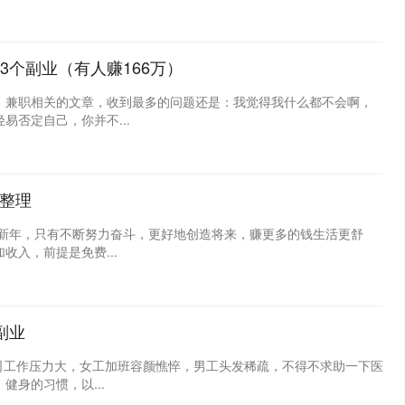
个副业（有人赚166万）
、兼职相关的文章，收到最多的问题还是：我觉得我什么都不会啊，
否定自己，你并不...
续整理
的新年，只有不断努力奋斗，更好地创造将来，赚更多的钱生活更舒
入，前提是免费...
副业
司工作压力大，女工加班容颜憔悴，男工头发稀疏，不得不求助一下医
身的习惯，以...