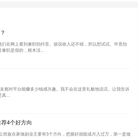
？
他们在网上看到兼职拍抖音。据说收入还不错，所以想试试。毕竟拍
职是假的，根本没...
朋友都对平台能赚多少钱感兴趣。我不会在这里礼貌地说话。让我告诉
...
推荐4个好方向
在上班族在家做副业主要有3个方向，把握好就能成月入过万，第一是做