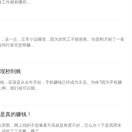
作都有哪些...
多，这一点，正常小边睡觉，因为农民工不能熬夜。但是刚才刷了一条
行冒充赏帮赚...
现秒到账
赚钱，应该是从去年开始，手机赚钱已经成为主流。为啥?因为手机赚
，我们就可以随...
是真的赚钱！
实景图，网上找的不是像素不高就是角度不好，怎么办？于是我周末
吃了工作餐，赚了...