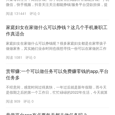
微信，快手视频，抖音关注关注都能挣钱!服务平台贷款担保，提
成有确保。 点击这里下载：htt...
阅读 131441 评论 0
家庭妇女在家做什么可以挣钱？这几个手机兼职工
作真适合
家庭妇女在家做什么可以挣钱呢？很多家庭妇女都是在家带孩子
做做家务，其实她们业余时间也很想寻找一份可以在家做的工作
赚钱贴补家用，毕竟老公挣钱也不容易。那有什么好的...
阅读 1081 评论 0
赏帮赚:一个可以做任务可以免费赚零钱的app,平台
任务多
不经意间，感觉时间过得真快，一年过后就是新年假期，而今天
是假期之后的第一个工作日，忙忙碌碌的2022年生活，今天就算
是启动了。 为家，为生命，我们大家...
阅读 909 评论 0
悬赏平台app有必要每天都去做任务吗？