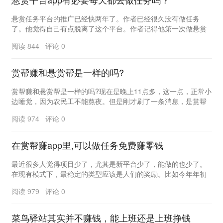
悬赏任务平台的推广已经快两年了。作者已经很久没有做任务
了。他觉得自己有点脱离了这个平台。作者记得他第一次做悬赏
平台时经常做任务，但现在他已经很久没有做任务了。&...
阅读 844 评论 0
赏帮赚和悬赏帮是一样的吗?
赏帮赚和悬赏帮是一样的吗?现在是晚上11点多，这一点，正常小
边睡觉，因为农民工不能熬夜。但是刚才刷了一条消息，是赏帮
赚的人发布的。大致内容是最近有同行冒充赏帮赚...
阅读 974 评论 0
在赏帮赚app里,可以做任务免费赚零钱
最近很多人觉得项目少了，尤其是新平台少了，能做的也少了。
在现有模式下，最稳定的类型应该是人们的奖励。比如今年年初
推出的奖励和帮助赚钱，成为今天项目中最大的黑马，...
阅读 979 评论 0
菜鸟驿站其实并不赚钱，能上班还是上班挣钱