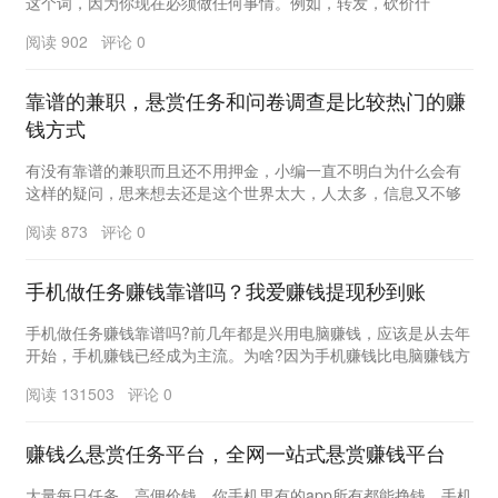
这个词，因为你现在必须做任何事情。例如，转发，砍价什
么。 小编不喜欢找朋友砍价。他脸皮薄。1...
阅读 902 评论 0
靠谱的兼职，悬赏任务和问卷调查是比较热门的赚
钱方式
有没有靠谱的兼职而且还不用押金，小编一直不明白为什么会有
这样的疑问，思来想去还是这个世界太大，人太多，信息又不够
丰富，还是要普及一下，现在做兼职，如果要押金，十...
阅读 873 评论 0
手机做任务赚钱靠谱吗？我爱赚钱提现秒到账
手机做任务赚钱靠谱吗?前几年都是兴用电脑赚钱，应该是从去年
开始，手机赚钱已经成为主流。为啥?因为手机赚钱比电脑赚钱方
便多了，只要我们的手机可以上网，我们就可以随...
阅读 131503 评论 0
赚钱么悬赏任务平台，全网一站式悬赏赚钱平台
大量每日任务，高佣价钱。你手机里有的app所有都能挣钱。手机