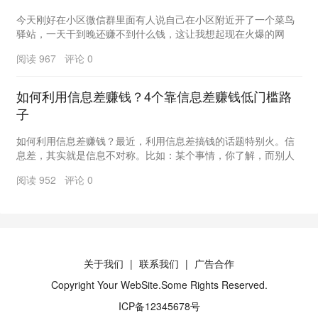
今天刚好在小区微信群里面有人说自己在小区附近开了一个菜鸟
驿站，一天干到晚还赚不到什么钱，这让我想起现在火爆的网
购，对实体冲击是真大，其实如果是单纯只做菜鸟驿站其...
阅读 967 评论 0
如何利用信息差赚钱？4个靠信息差赚钱低门槛路
子
如何利用信息差赚钱？最近，利用信息差搞钱的话题特别火。信
息差，其实就是信息不对称。比如：某个事情，你了解，而别人
不了解，那你就拥有了信息差，反之亦然。商业的本质...
阅读 952 评论 0
关于我们
联系我们
广告合作
Copyright Your WebSite.Some Rights Reserved.
ICP备12345678号