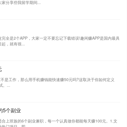
分享些我留学期间...
完全是2个APP，大家一定不要忘记下载错误!趣闲赚APP是国内最具
，就有很...
元
定不是工作，那么用手机赚钱能快速赚50元吗?这取决于你如何定义
...
的5个副业
合上班族的6个副业兼职，每一个认真做你都能每天赚100元。1.文
门项目，即...