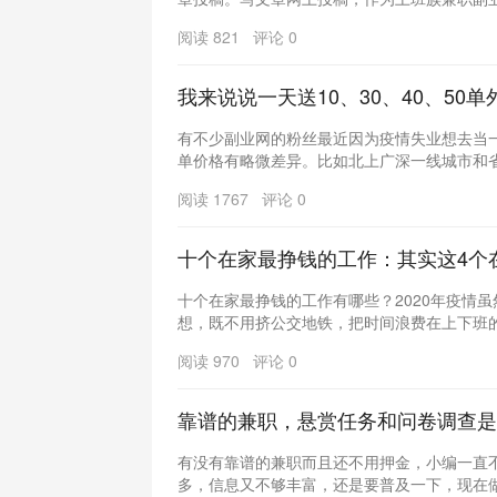
阅读 821 评论 0
我来说说一天送10、30、40、50
有不少副业网的粉丝最近因为疫情失业想去当
单价格有略微差异。比如北上广深一线城市和省会
阅读 1767 评论 0
十个在家最挣钱的工作：其实这4个
十个在家最挣钱的工作有哪些？2020年疫情
想，既不用挤公交地铁，把时间浪费在上下班的路
阅读 970 评论 0
靠谱的兼职，悬赏任务和问卷调查是
有没有靠谱的兼职而且还不用押金，小编一直
多，信息又不够丰富，还是要普及一下，现在做