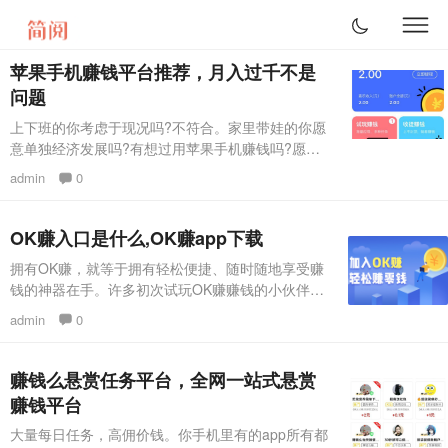
苹果手机赚钱平台推荐，月入过千不是
问题
上下班的你考虑于现况吗?不符合。家里带娃的你愿
意单独经济发展吗?有想过用苹果手机赚钱吗?愿
意。散漫的你要轻轻松松的挣点零用钱吗?特想。你
admin
0
就没错，你就运用简易的专用工具~手机上~做兼职
赚钱上挣点零用钱吧!能够实现你们所希望的每一
个。 这份苹果赚钱app对你们来说更合适。 强烈推
OK赚入口是什么,OK赚app下载
荐苹果手机赚钱平台： 赚钱吧有各式各样的每日任
拥有OK赚，就等于拥有轻松便捷、随时随地享受赚
务任你选择自个心爱的每日任务。想多挣钱就多共享
钱的神器在手。许多初次试玩OK赚赚钱的小伙伴，
身旁的亲戚朋
都会发现这样一个问题，赚钱软件为什么在手机桌面
admin
0
上要有2个图标?OK赚入口是什么?OK赚钥匙是什
么?OK赚钥匙和OK赚入口是什么关系? 今天小编就
来给大家解释一下这个问题的原因所在。 当大家采
赚钱么悬赏任务平台，全网一站式悬赏
用苹果手机安装OK赚赚钱的时候，就会看到桌面出
赚钱平台
现了一个OK赚钥匙的图标。OK赚钥匙是什么呢?OK
大量每日任务，高佣价钱。你手机里有的app所有都
赚