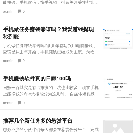
能挣钱。手机微信，快手视频，抖音关注关注都能挣
钱!服务平台贷款担保，提成有确保。 点击这里下
admin
0
载：https://sourl.cn/MEUwU6 做单奖励无限张力，
做的越大附加奖励越多。如果你敢做，我也敢奖励，
来赚钱么做单就没错。 赚钱么强烈推荐奖励：邀约
手机做任务赚钱靠谱吗？我爱赚钱提现
好友，拿永久性分紅 邀约一个新手，立刻奖励一
秒到账
元。好友做单，
手机做任务赚钱靠谱吗?前几年都是兴用电脑赚钱，
应该是从去年开始，手机赚钱已经成为主流。为啥?
因为手机赚钱比电脑赚钱方便多了，只要我们的手机
admin
0
可以上网，我们就可以随时赚钱。而手机赚钱最主流
的项目就是手机做悬赏任务拿赏金，比如我爱赚钱
APP就是一个不错的手机兼职赚赚钱平台。点击这里
手机赚钱软件真的日赚100吗
下载：https://sourl.cn/MEUwU6 所谓的手机悬赏，
日赚一百其实是有点难度的，坑也比较多，现在手机
其实很简单的。也许我们都在手机上见过。比如投
上能挣钱的App大概能分为这几种。 自媒体短视频电
商就不用说了。 一、养成类App，例如什么养猪，盖
admin
0
楼之类的，前期刚下载的时候可能就直接能够让你提
现个三毛阿多的话给个一元的，撑死了也就这样了，
后面若想再提现，就要不断做任务，看视频广告必不
推荐几个新任务多的悬赏平台
可少，提现门槛还很高，努力了一个月也未必能够达
想必不少的小伙伴们每天都会在悬赏任务平台上完成
到他们的提现要求。 二、看小说，喜欢看小