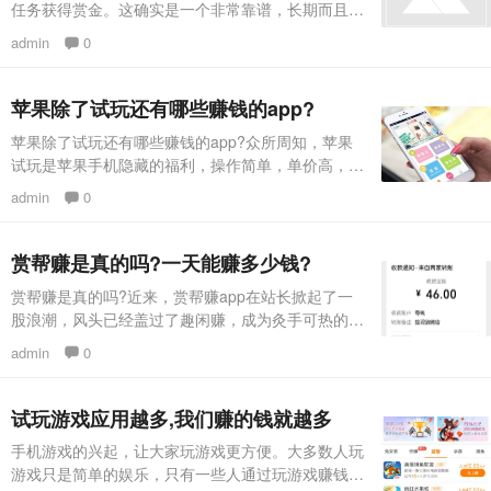
任务获得赏金。这确实是一个非常靠谱，长期而且长
久的项目。想要操作这个项目其实最重要的便是要找
admin
0
到每天会升级大量的新的悬赏任务的平台。今日我就
给大家推荐好多个新任务多多的悬赏平台给大家来操
作。 平台一：众人帮第一个要推荐的是众人帮，这
苹果除了试玩还有哪些赚钱的app?
应当大家是都是非常了解的平台了。经过了两年长期
苹果除了试玩还有哪些赚钱的app?众所周知，苹果
的耕耘，这个平台如今已经成为了行业的标兵。注册
试玩是苹果手机隐藏的福利，操作简单，单价高，收
量做到上亿
益快。但是也有缺点，就是一般下午才有任务，大部
admin
0
分平台上午晚上都没有任务，导致有些人利用不好时
间。有空就没有任务，有任务就没有时间，所以不完
美。 苹果除了试玩还有哪些赚钱的app?老司机给大
赏帮赚是真的吗?一天能赚多少钱?
家盘点一下。 那么还有什么其他赚钱app可以弥补这
赏帮赚是真的吗?近来，赏帮赚app在站长掀起了一
个缺点呢?回答是肯定的，苹果手机除了试玩赚钱，
股浪潮，风头已经盖过了趣闲赚，成为灸手可热的兼
还
职app。而且对刚接触悬赏平台的朋友来说，最关心
admin
0
还是赏帮赚是真的?一天能赚多少钱?这是人之常
情。毕竟我们用奖励平台赚钱。大家不用担心。看完
这篇文章，你对这个app有了更深入的了解。赏帮赚
试玩游戏应用越多,我们赚的钱就越多
app做任务赚钱是真的吗?先给你一个肯定的答案：
手机游戏的兴起，让大家玩游戏更方便。大多数人玩
真的，赏帮赚做任务赚钱是真的，小编现在每天也会
游戏只是简单的娱乐，只有一些人通过玩游戏赚钱。
抽空去赏帮赚做任务赚点零花