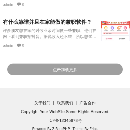
一些痴迷于游戏的朋友特别渴望找到赚钱的游戏，希
admin
0
望在体验游戏乐趣的同时获得收入。 如果你是苹果
手机用户，在试客app赚钱真的很合适。这个app是
专门为苹果手机定制的。下载安装试用app后，点击
有什么靠谱并且在家能做的兼职软件？
试用赚钱，按照提示一步一步操作。试用app每天都
许多朋友想在家的时候业余时间做一些兼职。他们在
会发布大量的下载试用和游戏任务。试用任务奖励从
网上看到兼职拍抖音。据说收入还不错，所以想试
1元开始，游戏
试。毕竟拍抖音赚钱不难。但是实际操作会发现这种
admin
0
拍抖音兼职是假的，根本没有这样的兼职软件，都是
骗子，为了骗大家交押金或会员费。 由于现已进入
语音识图时代，不需要任何人拍抖音，所以不要相信
网上带拍抖音的兼职软件基本不靠谱。 假如你想在
点击加载更多
网上兼职赚钱，其实还有一些更容易赚钱的项目。今
日与大家分享两
关于我们
联系我们
广告合作
Copyright Your WebSite.Some Rights Reserved.
ICP备12345678号
Powered By
Z-BlogPHP
.
Theme By
Erics
.