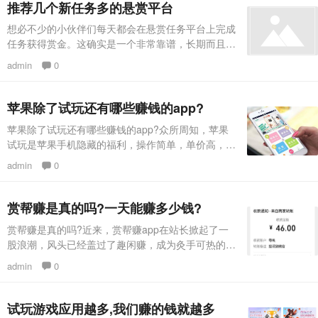
后面若想再提现，就要不断做任务，看视频广告必不
推荐几个新任务多的悬赏平台
可少，提现门槛还很高，努力了一个月也未必能够达
想必不少的小伙伴们每天都会在悬赏任务平台上完成
到他们的提现要求。 二、看小说，喜欢看小
任务获得赏金。这确实是一个非常靠谱，长期而且长
久的项目。想要操作这个项目其实最重要的便是要找
admin
0
到每天会升级大量的新的悬赏任务的平台。今日我就
给大家推荐好多个新任务多多的悬赏平台给大家来操
作。 平台一：众人帮第一个要推荐的是众人帮，这
苹果除了试玩还有哪些赚钱的app?
应当大家是都是非常了解的平台了。经过了两年长期
苹果除了试玩还有哪些赚钱的app?众所周知，苹果
的耕耘，这个平台如今已经成为了行业的标兵。注册
试玩是苹果手机隐藏的福利，操作简单，单价高，收
量做到上亿
益快。但是也有缺点，就是一般下午才有任务，大部
admin
0
分平台上午晚上都没有任务，导致有些人利用不好时
间。有空就没有任务，有任务就没有时间，所以不完
美。 苹果除了试玩还有哪些赚钱的app?老司机给大
赏帮赚是真的吗?一天能赚多少钱?
家盘点一下。 那么还有什么其他赚钱app可以弥补这
赏帮赚是真的吗?近来，赏帮赚app在站长掀起了一
个缺点呢?回答是肯定的，苹果手机除了试玩赚钱，
股浪潮，风头已经盖过了趣闲赚，成为灸手可热的兼
还
职app。而且对刚接触悬赏平台的朋友来说，最关心
admin
0
还是赏帮赚是真的?一天能赚多少钱?这是人之常
情。毕竟我们用奖励平台赚钱。大家不用担心。看完
这篇文章，你对这个app有了更深入的了解。赏帮赚
试玩游戏应用越多,我们赚的钱就越多