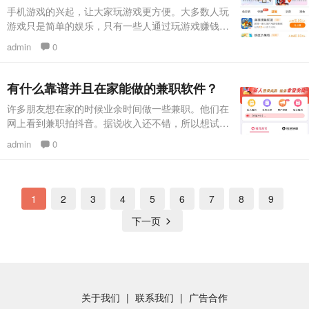
app做任务赚钱是真的吗?先给你一个肯定的答案：
手机游戏的兴起，让大家玩游戏更方便。大多数人玩
真的，赏帮赚做任务赚钱是真的，小编现在每天也会
游戏只是简单的娱乐，只有一些人通过玩游戏赚钱。
抽空去赏帮赚做任务赚点零花
一些痴迷于游戏的朋友特别渴望找到赚钱的游戏，希
admin
0
望在体验游戏乐趣的同时获得收入。 如果你是苹果
手机用户，在试客app赚钱真的很合适。这个app是
专门为苹果手机定制的。下载安装试用app后，点击
有什么靠谱并且在家能做的兼职软件？
试用赚钱，按照提示一步一步操作。试用app每天都
许多朋友想在家的时候业余时间做一些兼职。他们在
会发布大量的下载试用和游戏任务。试用任务奖励从
网上看到兼职拍抖音。据说收入还不错，所以想试
1元开始，游戏
试。毕竟拍抖音赚钱不难。但是实际操作会发现这种
admin
0
拍抖音兼职是假的，根本没有这样的兼职软件，都是
骗子，为了骗大家交押金或会员费。 由于现已进入
语音识图时代，不需要任何人拍抖音，所以不要相信
网上带拍抖音的兼职软件基本不靠谱。 假如你想在
1
2
3
4
5
6
7
8
9
网上兼职赚钱，其实还有一些更容易赚钱的项目。今
下一页
日与大家分享两
关于我们
联系我们
广告合作