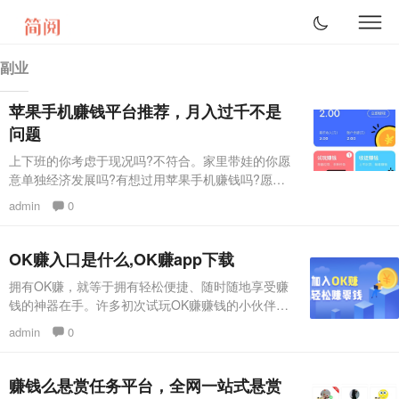
副业
苹果手机赚钱平台推荐，月入过千不是
问题
上下班的你考虑于现况吗?不符合。家里带娃的你愿
意单独经济发展吗?有想过用苹果手机赚钱吗?愿
意。散漫的你要轻轻松松的挣点零用钱吗?特想。你
admin
0
就没错，你就运用简易的专用工具~手机上~做兼职
赚钱上挣点零用钱吧!能够实现你们所希望的每一
个。 这份苹果赚钱app对你们来说更合适。 强烈推
OK赚入口是什么,OK赚app下载
荐苹果手机赚钱平台： 赚钱吧有各式各样的每日任
拥有OK赚，就等于拥有轻松便捷、随时随地享受赚
务任你选择自个心爱的每日任务。想多挣钱就多共享
钱的神器在手。许多初次试玩OK赚赚钱的小伙伴，
身旁的亲戚朋
都会发现这样一个问题，赚钱软件为什么在手机桌面
admin
0
上要有2个图标?OK赚入口是什么?OK赚钥匙是什
么?OK赚钥匙和OK赚入口是什么关系? 今天小编就
来给大家解释一下这个问题的原因所在。 当大家采
赚钱么悬赏任务平台，全网一站式悬赏
用苹果手机安装OK赚赚钱的时候，就会看到桌面出