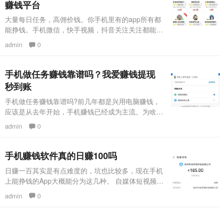
赚钱平台
现了一个OK赚钥匙的图标。OK赚钥匙是什么呢?OK
大量每日任务，高佣价钱。你手机里有的app所有都
赚
能挣钱。手机微信，快手视频，抖音关注关注都能挣
钱!服务平台贷款担保，提成有确保。 点击这里下
admin
0
载：https://sourl.cn/MEUwU6 做单奖励无限张力，
做的越大附加奖励越多。如果你敢做，我也敢奖励，
来赚钱么做单就没错。 赚钱么强烈推荐奖励：邀约
手机做任务赚钱靠谱吗？我爱赚钱提现
好友，拿永久性分紅 邀约一个新手，立刻奖励一
秒到账
元。好友做单，
手机做任务赚钱靠谱吗?前几年都是兴用电脑赚钱，
应该是从去年开始，手机赚钱已经成为主流。为啥?
因为手机赚钱比电脑赚钱方便多了，只要我们的手机
admin
0
可以上网，我们就可以随时赚钱。而手机赚钱最主流
的项目就是手机做悬赏任务拿赏金，比如我爱赚钱
APP就是一个不错的手机兼职赚赚钱平台。点击这里
手机赚钱软件真的日赚100吗
下载：https://sourl.cn/MEUwU6 所谓的手机悬赏，
日赚一百其实是有点难度的，坑也比较多，现在手机
其实很简单的。也许我们都在手机上见过。比如投
上能挣钱的App大概能分为这几种。 自媒体短视频电
商就不用说了。 一、养成类App，例如什么养猪，盖
admin
0
楼之类的，前期刚下载的时候可能就直接能够让你提
现个三毛阿多的话给个一元的，撑死了也就这样了，