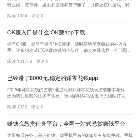
转互娱，赏帮赚。里面多游赚和赏帮赚了，目前还在玩游戏，转
转互娱已经停止运营了，因为收益不高，提现...
阅读 1054 评论 0
OK赚入口是什么,OK赚app下载
拥有OK赚，就等于拥有轻松便捷、随时随地享受赚钱的神器在
手。许多初次试玩OK赚赚钱的小伙伴，都会发现这样一个问题，
赚钱软件为什么在手机桌面上要有2个图标?OK赚...
阅读 131779 评论 0
已经赚了8000元,稳定的赚零花钱app
2025年赚零花钱的游戏?通过玩游戏赚零花钱玩游戏赚零花钱，
因为我知道我的技术有多差。玩lol的时候宿舍五个人组队打人
机，三局输两局。现在想想真的很可笑。比如去...
阅读 1032 评论 0
赚钱么悬赏任务平台，全网一站式悬赏赚钱平台
大量每日任务，高佣价钱。你手机里有的app所有都能挣钱。手机