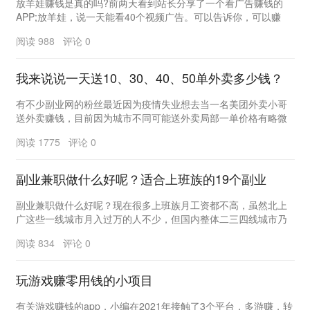
放羊娃赚钱是真的吗?前两天看到站长分享了一个看广告赚钱的
APP;放羊娃，说一天能看40个视频广告。可以告诉你，可以赚
钱，但是收益很少。如果单独计算，收入可以2元...
阅读 988 评论 0
我来说说一天送10、30、40、50单外卖多少钱？
有不少副业网的粉丝最近因为疫情失业想去当一名美团外卖小哥
送外卖赚钱，目前因为城市不同可能送外卖局部一单价格有略微
差异。比如北上广深一线城市和省会城市送一单外卖大...
阅读 1775 评论 0
副业兼职做什么好呢？适合上班族的19个副业
副业兼职做什么好呢？现在很多上班族月工资都不高，虽然北上
广这些一线城市月入过万的人不少，但国内整体二三四线城市乃
至小县城的上班族每个月工资基本都在4000-60...
阅读 834 评论 0
玩游戏赚零用钱的小项目
有关游戏赚钱的app，小编在2021年接触了3个平台，多游赚，转