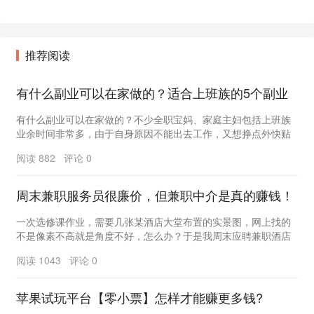
推荐阅读
有什么副业可以在家做的？适合上班族的5个副业
有什么副业可以在家做的？不少全职宝妈、家庭主妇包括上班族
业余时间非常多，由于自身原因不能出去工作，又想挣点外快贴
补家用，今天副业网分享5个适合上班族的副业赚钱项...
阅读 882 评论 0
周末兼职服务员很廉价，但兼职中介是真的赚钱！
一次选修课作业，需要几张某酒店大堂布置的实景图，网上找的
不是像素不高就是角度不好，怎么办？于是我周末应聘兼职酒店
服务员！不仅顺利完成拍摄任务，还吃了工作餐，赚了...
阅读 1043 评论 0
苹果试玩平台【零小票】怎样才能赚更多钱?