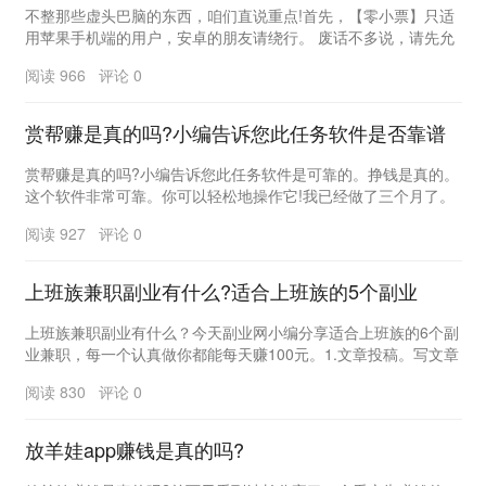
不整那些虚头巴脑的东西，咱们直说重点!首先，【零小票】只适
用苹果手机端的用户，安卓的朋友请绕行。 废话不多说，请先允
许我装一波儿&hellip...
阅读 966 评论 0
赏帮赚是真的吗?小编告诉您此任务软件是否靠谱
赏帮赚是真的吗?小编告诉您此任务软件是可靠的。挣钱是真的。
这个软件非常可靠。你可以轻松地操作它!我已经做了三个月了。
每天当我在业余时间拿起手机时，我都通过做任务...
阅读 927 评论 0
上班族兼职副业有什么?适合上班族的5个副业
上班族兼职副业有什么？今天副业网小编分享适合上班族的6个副
业兼职，每一个认真做你都能每天赚100元。1.文章投稿。写文章
网上投稿，作为上班族兼职副业热门项目，即...
阅读 830 评论 0
放羊娃app赚钱是真的吗?