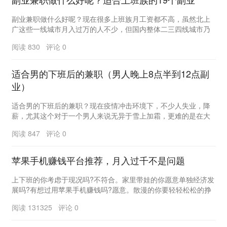
副业兼职做什么好呢？现在很多上班族月工资都不高，虽然北上
广这些一线城市月入过万的人不少，但国内整体二三四线城市乃
至小县城的上班族每个月工资基本都在4000-60...
阅读 830 评论 0
适合男的下班后的兼职（男人晚上8点半到12点副
业）
适合男的下班后的兼职？现在疫情冲击环境下，不少人失业，降
薪，尤其这个对于一个男人来说无异于雪上加霜，更难的是在大
城市很多男人背负着高额房贷、房租，所以现在可以看...
阅读 847 评论 0
苹果手机赚钱平台推荐，月入过千不是问题
上下班的你考虑于现况吗?不符合。家里带娃的你愿意单独经济发
展吗?有想过用苹果手机赚钱吗?愿意。散漫的你要轻轻松松的挣
点零用钱吗?特想。你就没错，你就运用简易的专...
阅读 131325 评论 0