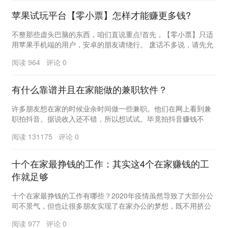
苹果试玩平台【零小票】怎样才能赚更多钱?
不整那些虚头巴脑的东西，咱们直说重点!首先，【零小票】只适
用苹果手机端的用户，安卓的朋友请绕行。 废话不多说，请先允
许我装一波儿&hellip...
阅读 964 评论 0
有什么靠谱并且在家能做的兼职软件？
许多朋友想在家的时候业余时间做一些兼职。他们在网上看到兼
职拍抖音。据说收入还不错，所以想试试。毕竟拍抖音赚钱不
难。但是实际操作会发现这种拍抖音兼职是假的，根本没...
阅读 131175 评论 0
十个在家最挣钱的工作：其实这4个在家赚钱的工
作就足够
十个在家最挣钱的工作有哪些？2020年疫情虽然导致了大部分公
司不景气，但也让很多朋友实现了在家办公的梦想，既不用挤公
交地铁，把时间浪费在上下班的路上，还能赚钱，...
阅读 977 评论 0