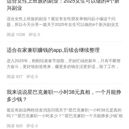
适合女性上班族的副业：2025女生可以做的4个新
兴副业
适合女性上班族的副业？最近有女性朋友单独问起小编这个问
题，所以今天分享一篇关于2025年女生可以做的4个新兴副业文
章，干得好能月入过万哦。01朋友聊起她一个闺蜜...
阅读 1038 评论 0
适合在家兼职赚钱的app,后续会继续整理
进入2025年，刚刚结束春节假期，开始忙碌的新年，只有不断努
力奋斗，更好地创造将来，赚更多的钱生活更舒适，除了工作，
找到更可靠的副业，也可以增加收入，前提是免费...
阅读 937 评论 0
我来说说星巴克兼职一小时38元真相，一个月能挣
多少钱？
最近有副业网粉丝发消息问我关于“星巴克兼职一小时38元是真的
吗？”“星巴克兼职一小时多少？”“星巴克兼职一个月能挣多少钱”相
关问题，想必你现在正在寻找一份兼职，...
阅读 920 评论 0