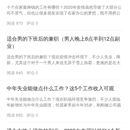
十个在家最挣钱的工作有哪些？2020年疫情虽然导致了大部分公
司不景气，但也让很多朋友实现了在家办公的梦想，既不用挤公
交地铁，把时间浪费在上下班的路上，还能赚钱，...
阅读 970 评论 0
适合男的下班后的兼职（男人晚上8点半到12点副
业）
适合男的下班后的兼职？现在疫情冲击环境下，不少人失业，降
薪，尤其这个对于一个男人来说无异于雪上加霜，更难的是在大
城市很多男人背负着高额房贷、房租，所以现在可以看...
阅读 840 评论 0
中年失业能做点什么工作？这5个工作收入可观
中年失业能做点什么工作？现在职场环境竞争激烈，不少人面临
年龄增长与中年失业困境，邻居家李叔今年35岁，刚刚被公司裁
员，一家人的生活瞬间陷入困境，上有老人要养，下...
阅读 892 评论 0