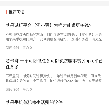
推荐阅读
苹果试玩平台【零小票】怎样才能赚更多钱?
不整那些虚头巴脑的东西，咱们直说重点!首先，【零小票】只适
用苹果手机端的用户，安卓的朋友请绕行。 废话不多说，请先允
许我装一波儿&hellip...
阅读 956 评论 0
赏帮赚:一个可以做任务可以免费赚零钱的app,平台
任务多
不经意间，感觉时间过得真快，一年过后就是新年假期，而今天
是假期之后的第一个工作日，忙忙碌碌的2022年生活，今天就算
是启动了。 为家，为生命，我们大家...
阅读 900 评论 0
苹果手机兼职赚生活费的软件