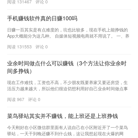
阅读 131467 评论 0
手机赚钱软件真的日赚100吗
日赚一百其实是有点难度的，坑也比较多，现在手机上能挣钱的
App大概能分为这几种。 自媒体短视频电商就不用说了。 一、养
成类App，例如什么养...
阅读 131553 评论 0
业余时间做点什么可以赚钱（3个方法让你业余时
间多挣钱）
现在工作难找，工资也不高，不少朋友既要养家又要还房贷，生
活压力越来越大，所以他们很迫切想利用好自己业余时间做点事
情来挣钱，这样一方面缓解自己生活压力，另一方面也...
阅读 967 评论 0
菜鸟驿站其实并不赚钱，能上班还是上班挣钱
今天刚好在小区微信群里面有人说自己在小区附近开了一个菜鸟
驿站，一天干到晚还赚不到什么钱，这让我想起现在火爆的网