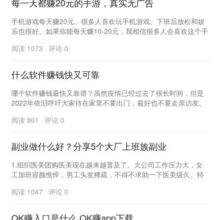
每一天都赚20元的手游，真实无广告
手机游戏每天赚20元。很多人喜欢玩手机游戏。下班后放松和娱
乐也很好。如果你能每天赚10-20元，我相信很多人会喜欢这个手
机游戏平台。如果是在过去，其他人告诉作者...
阅读 1073 评论 0
什么软件赚钱快又可靠
哪个软件赚钱最快又靠谱？虽然疫情已经过去了很长时间，但是
2022年依旧呼吁大家待在家里不要出门，最好也不要走亲访友。
宅在家里没有事情干就觉得空落落的，很多人特别...
阅读 861 评论 0
副业做什么好？分享5个大厂上班族副业
1.组织医美团购医美现在越来越普及了。大公司工作压力大，女
工加班容颜憔悴，男工头发稀疏，不得不求助一下医美级久。特
别是公司高层，不少都有长期医美、健身的习惯，以...
阅读 1047 评论 0
OK赚入口是什么,OK赚app下载