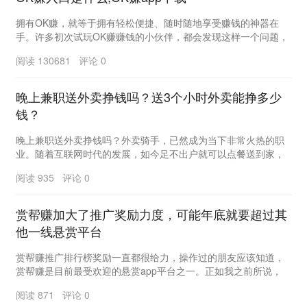
拥有OK赚，就等于拥有轻松便捷、随时随地享受赚钱的神器在
手。许多初次试玩OK赚赚钱的小伙伴，都会发现这样一个问题，
赚钱软件为什么在手机桌面上要有2个图标?OK赚...
阅读 130681 评论 0
晚上兼职送外卖挣钱吗？送3个小时外卖能挣多少
钱？
晚上兼职送外卖挣钱吗？外卖骑手，已然成为当下非常火热的职
业。随着互联网时代的发展，如今足不出户就可以点餐送到家，
非常方便。手机在线点餐后，外卖小哥直接到店将打包...
阅读 935 评论 0
赏帮赚加大了推广奖励力度，可能年底就要超过其
他一线悬赏平台
赏帮赚推广排行榜奖励一直都很给力，操作过的朋友应该知道，
赏帮赚是目前最受欢迎的悬赏app平台之一。正如我之前所说，
2022年是赏帮赚的关键节点。 事实...
阅读 871 评论 0