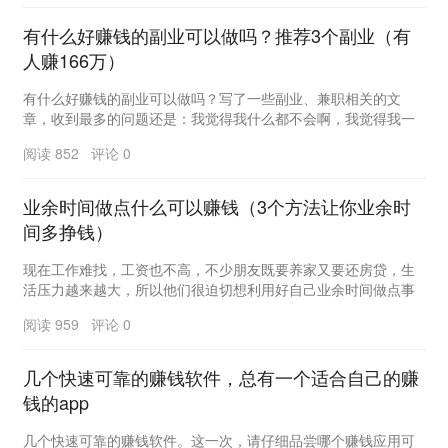
有什么好赚钱的副业可以做吗？推荐3个副业（有
人赚166万）
有什么好赚钱的副业可以做吗？写了一些副业、兼职相关的文
章，收到最多的问题还是：我觉得我什么都不会啊，我觉得我一
无所长、到底要怎么开始啊？不要轻易否定自己，你并不...
阅读 852 评论 0
业余时间做点什么可以赚钱（3个方法让你业余时
间多挣钱）
现在工作难找，工资也不高，不少朋友既要养家又要还房贷，生
活压力越来越大，所以他们很迫切想利用好自己业余时间做点事
情来挣钱，这样一方面缓解自己生活压力，另一方面也...
阅读 959 评论 0
几个快速可靠的赚钱软件，总有一个适合自己的赚
钱的app
几个快速可靠的赚钱软件。这一次，请仔细品尝哪个赚钱应用可