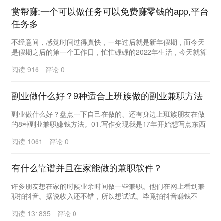
赏帮赚:一个可以做任务可以免费赚零钱的app,平台
任务多
不经意间，感觉时间过得真快，一年过后就是新年假期，而今天
是假期之后的第一个工作日，忙忙碌碌的2022年生活，今天就算
是启动了。 为家，为生命，我们大家...
阅读 916 评论 0
副业做什么好？9种适合上班族做的副业兼职方法
副业做什么好？盘点一下自己在做的、还有身边上班族朋友在做
的8种副业兼职赚钱方法。01.写作变现我是17年开始想写点东西
的，18年初变现，第一篇稿费是200元，现...
阅读 1061 评论 0
有什么靠谱并且在家能做的兼职软件？
许多朋友想在家的时候业余时间做一些兼职。他们在网上看到兼
职拍抖音。据说收入还不错，所以想试试。毕竟拍抖音赚钱不
难。但是实际操作会发现这种拍抖音兼职是假的，根本没...
阅读 131835 评论 0