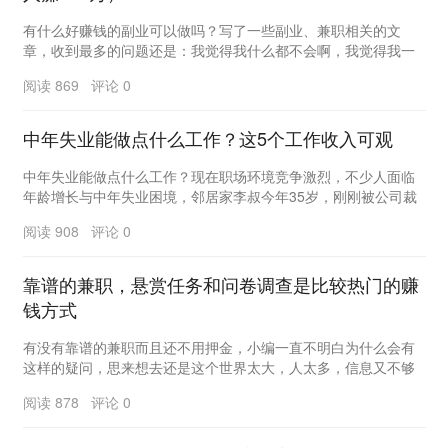
有什么好赚钱的副业可以做吗？写了一些副业、兼职相关的文
章，收到最多的问题还是：我觉得我什么都不会啊，我觉得我一
无所长、到底要怎么开始啊？不要轻易否定自己，你并不...
阅读 869 评论 0
中年失业能做点什么工作？这5个工作收入可观
中年失业能做点什么工作？现在职场环境竞争激烈，不少人面临
年龄增长与中年失业困境，邻居家李叔今年35岁，刚刚被公司裁
员，一家人的生活瞬间陷入困境，上有老人要养，下...
阅读 908 评论 0
靠谱的兼职，悬赏任务和问卷调查是比较热门的赚
钱方式
有没有靠谱的兼职而且还不用押金，小编一直不明白为什么会有
这样的疑问，思来想去还是这个世界太大，人太多，信息又不够
丰富，还是要普及一下，现在做兼职，如果要押金，十...
阅读 878 评论 0