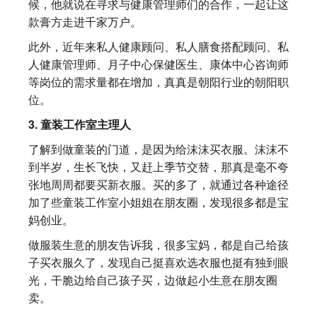
候，他就说在寻求与健康管理师们的合作，一起让这
款膏方走进千家万户。
此外，近年来私人健康顾问、私人膳食搭配顾问、私
人健康管理师、月子中心保健医生、康体中心咨询师
等岗位的需求量都在增加，真真是朝阳行业的朝阳职
位。
3. 童装工作室主理人
了解到做童装的门道，是因为给沫沫买衣服。沫沫不
到半岁，生长飞快，又赶上季节交替，那真是毫不夸
张地周周都要买新衣服。买的多了，就通过各种途径
加了些童装工作室小姐姐在朋友圈，发现很多都是宝
妈创业。
做服装生意的朋友告诉我，很多宝妈，都是自己给孩
子买衣服久了，发现自己挺喜欢选衣服也挺有独到眼
光，干脆边给自己孩子买，边做起小生意在朋友圈
卖。