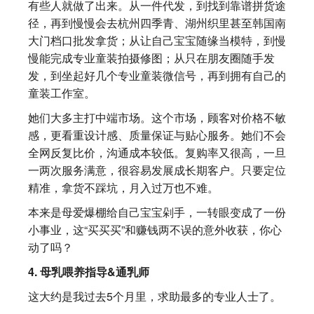
有些人就做了出来。从一件代发，到找到靠谱拼货途
径，再到慢慢会去杭州四季青、湖州织里甚至韩国南
大门档口批发拿货；从让自己宝宝随缘当模特，到慢
慢能完成专业童装拍摄修图；从只在朋友圈随手发
发，到坐起好几个专业童装微信号，再到拥有自己的
童装工作室。
她们大多主打中端市场。这个市场，顾客对价格不敏
感，更看重设计感、质量保证与贴心服务。她们不会
全网反复比价，沟通成本较低。复购率又很高，一旦
一两次服务满意，很容易发展成长期客户。只要定位
精准，拿货不踩坑，月入过万也不难。
本来是母爱爆棚给自己宝宝剁手，一转眼变成了一份
小事业，这“买买买”和赚钱两不误的意外收获，你心
动了吗？
4. 母乳喂养指导&通乳师
这大约是我过去5个月里，求助最多的专业人士了。