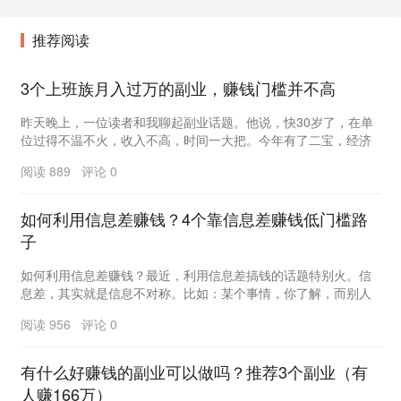
推荐阅读
3个上班族月入过万的副业，赚钱门槛并不高
昨天晚上，一位读者和我聊起副业话题。他说，快30岁了，在单
位过得不温不火，收入不高，时间一大把。今年有了二宝，经济
上的压力陡然增大，眼下只想多挣钱。“可我一没特...
阅读 889 评论 0
如何利用信息差赚钱？4个靠信息差赚钱低门槛路
子
如何利用信息差赚钱？最近，利用信息差搞钱的话题特别火。信
息差，其实就是信息不对称。比如：某个事情，你了解，而别人
不了解，那你就拥有了信息差，反之亦然。商业的本质...
阅读 956 评论 0
有什么好赚钱的副业可以做吗？推荐3个副业（有
人赚166万）