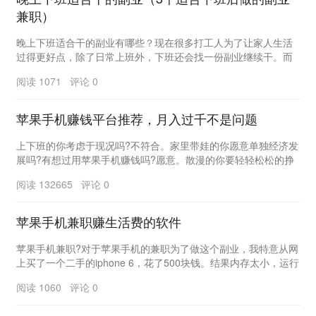
兼职）
晚上下班适合干的副业有哪些？现在很多打工人为了让家人生活
过得更好点，除了日常上班外，下班还会找一份副业继续干。而
今年钱更不好挣，很多行业比较内卷，部分公司为了保...
阅读 1071 评论 0
苹果手机赚钱平台推荐，月入过千不是问题
上下班的你考虑于现况吗?不符合。家里带娃的你愿意单独经济发
展吗?有想过用苹果手机赚钱吗?愿意。散漫的你要轻轻松松的挣
点零用钱吗?特想。你就没错，你就运用简易的专...
阅读 132665 评论 0
苹果手机兼职赚生活费的软件
苹果手机兼职?对于苹果手机的兼职为了做这个副业，我特意从网
上买了一个二手的iphone 6，花了500块钱。结果内存太小，运行
太慢。 没有起到兼职的作...
阅读 1060 评论 0