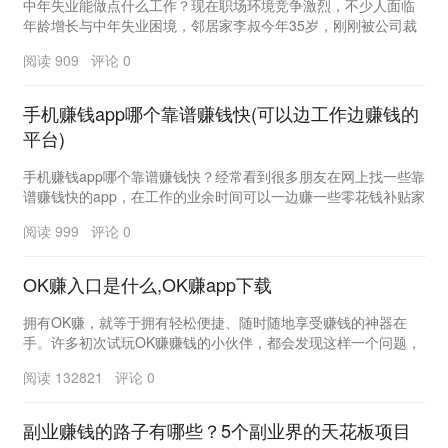
中年失业能做点什么工作？现在职场环境竞争激烈，不少人面临
年龄增长与中年失业困境，邻居家李叔今年35岁，刚刚被公司裁
员，一家人的生活瞬间陷入困境，上有老人要养，下...
阅读 909 评论 0
手机赚钱app哪个靠谱赚钱快(可以边工作边赚钱的
平台)
手机赚钱app哪个靠谱赚钱快？经常看到很多朋友在网上找一些靠
谱赚钱快的app，在工作的业余时间可以一边赚一些零花钱补贴家
用，虽然很多人都在努力寻找，但他们从来没...
阅读 999 评论 0
OK赚入口是什么,OK赚app下载
拥有OK赚，就等于拥有轻松便捷、随时随地享受赚钱的神器在
手。许多初次试玩OK赚赚钱的小伙伴，都会发现这样一个问题，
赚钱软件为什么在手机桌面上要有2个图标?OK赚...
阅读 132821 评论 0
副业赚钱的路子有哪些？5个副业界的天花板项目