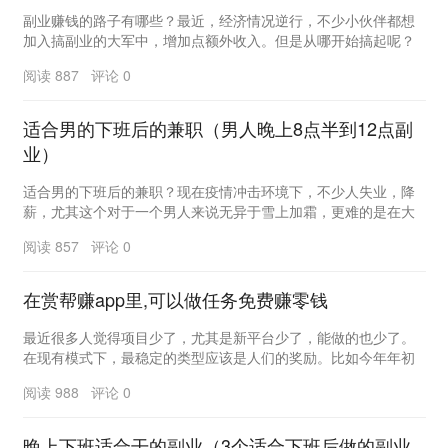
副业赚钱的路子有哪些？最近，经济情况逆行，不少小伙伴都想
加入搞副业的大军中，增加点额外收入。但是从哪开始搞起呢？
大家都有点茫然。今天，小编给大家分享些我留学期间...
阅读 887 评论 0
适合男的下班后的兼职（男人晚上8点半到12点副
业）
适合男的下班后的兼职？现在疫情冲击环境下，不少人失业，降
薪，尤其这个对于一个男人来说无异于雪上加霜，更难的是在大
城市很多男人背负着高额房贷、房租，所以现在可以看...
阅读 857 评论 0
在赏帮赚app里,可以做任务免费赚零钱
最近很多人觉得项目少了，尤其是新平台少了，能做的也少了。
在现有模式下，最稳定的类型应该是人们的奖励。比如今年年初
推出的奖励和帮助赚钱，成为今天项目中最大的黑马，...
阅读 988 评论 0
晚上下班适合干的副业（3个适合下班后做的副业