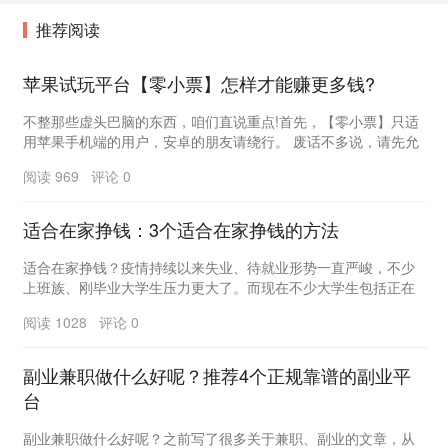
推荐阅读
苹果试玩平台【零小票】怎样才能赚更多钱?
不整那些虚头巴脑的东西，咱们直说重点!首先，【零小票】只适
用苹果手机端的用户，安卓的朋友请绕行。 废话不多说，请先允
许我装一波儿&hellip...
阅读 969 评论 0
适合在家挣钱：3个适合在家挣钱的方法
适合在家挣钱？疫情持续以来失业、待就业形势一直严峻，不少
上班族、刚毕业大学生压力更大了。而现在不少大学生包括正在
上班的人还是都喜欢自由职业，想着有一天能找一些能...
阅读 1028 评论 0
副业兼职做什么好呢？推荐4个正规靠谱的副业平
台
副业兼职做什么好呢？之前写了很多关于兼职、副业的文章，从