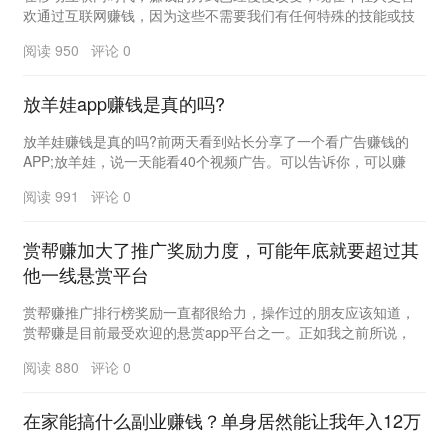
欢通过互联网赚钱，因为这些不需要我们有任何特殊的技能或技
术，只要有一部手机可以上网，这个条件对年轻人几乎...
阅读 950 评论 0
放羊娃app赚钱是真的吗?
放羊娃赚钱是真的吗?前两天看到站长分享了一个看广告赚钱的
APP;放羊娃，说一天能看40个视频广告。可以告诉你，可以赚
钱，但是收益很少。如果单独计算，收入可以2元...
阅读 991 评论 0
赏帮赚加大了推广奖励力度，可能年底就要超过其
他一线悬赏平台
赏帮赚推广排行榜奖励一直都很给力，操作过的朋友应该知道，
赏帮赚是目前最受欢迎的悬赏app平台之一。正如我之前所说，
2022年是赏帮赚的关键节点。 事实...
阅读 880 评论 0
在家能搞什么副业赚钱？单身居然能让我年入12万