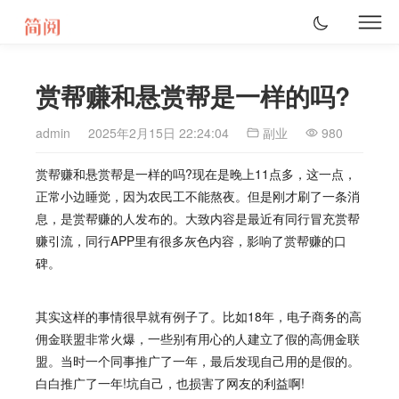
赏帮赚和悬赏帮是一样的吗?
admin
2025年2月15日 22:24:04
副业
980
赏帮赚和悬赏帮是一样的吗?现在是晚上11点多，这一点，
正常小边睡觉，因为农民工不能熬夜。但是刚才刷了一条消
息，是
赏帮赚
的人发布的。大致内容是最近有同行冒充
赏帮
赚
引流，同行APP里有很多灰色内容，影响了
赏帮赚
的口
碑。
其实这样的事情很早就有例子了。比如18年，电子商务的高
佣金联盟非常火爆，一些别有用心的人建立了假的高佣金联
盟。当时一个同事推广了一年，最后发现自己用的是假的。
白白推广了一年!坑自己，也损害了网友的利益啊!