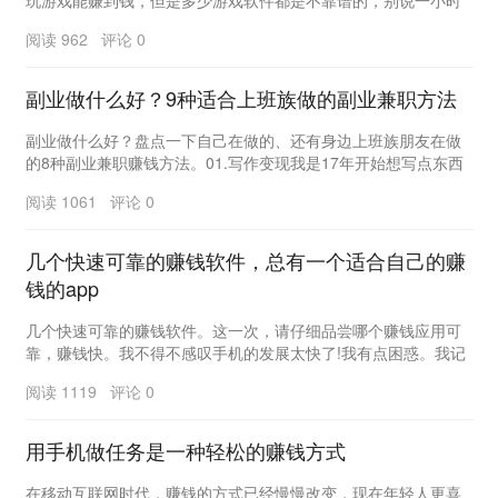
玩游戏能赚到钱，但是多少游戏软件都是不靠谱的，别说一小时
赚50元了，就是一天能赚个3元都难。...
阅读 962 评论 0
副业做什么好？9种适合上班族做的副业兼职方法
副业做什么好？盘点一下自己在做的、还有身边上班族朋友在做
的8种副业兼职赚钱方法。01.写作变现我是17年开始想写点东西
的，18年初变现，第一篇稿费是200元，现...
阅读 1061 评论 0
几个快速可靠的赚钱软件，总有一个适合自己的赚
钱的app
几个快速可靠的赚钱软件。这一次，请仔细品尝哪个赚钱应用可
靠，赚钱快。我不得不感叹手机的发展太快了!我有点困惑。我记
得在阅读期间，我仍然使用2G网页版本登录QQ空...
阅读 1119 评论 0
用手机做任务是一种轻松的赚钱方式
在移动互联网时代，赚钱的方式已经慢慢改变，现在年轻人更喜