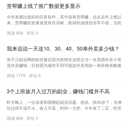
赏帮赚上线了推广数据更多显示
今年发展比较好的任务软件，其中就有赏帮赚，自从去年上线以
来，赏帮赚的发展速度有目共睹，取得的成绩也非常不错，当初
一直坚持下来的人，目前还都收获不小吧。 ...
阅读 954 评论 0
我来说说一天送10、30、40、50单外卖多少钱？
有不少副业网的粉丝最近因为疫情失业想去当一名美团外卖小哥
送外卖赚钱，目前因为城市不同可能送外卖局部一单价格有略微
差异。比如北上广深一线城市和省会城市送一单外卖大...
阅读 1775 评论 0
3个上班族月入过万的副业，赚钱门槛并不高
昨天晚上，一位读者和我聊起副业话题。他说，快30岁了，在单
位过得不温不火，收入不高，时间一大把。今年有了二宝，经济
上的压力陡然增大，眼下只想多挣钱。“可我一没特...
阅读 886 评论 0