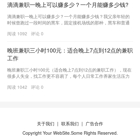
滴滴兼职一晚上可以赚多少？一个月能赚多少钱?
滴滴兼职一晚上可以赚多少？一个月能赚多少钱？我父亲年轻的
时候曾跑过一段时间的黑车，固定接机场线的那种，黑车和普通
上班族一样，每天早晨六点多开始跑，跑到晚上六点多...
阅读 1092 评论 0
晚班兼职三小时100元：适合晚上7点到12点的兼职
工作
晚班兼职三小时100元（适合晚上7点到12点的兼职工作），现在
很多人失业，找工作更不容易了，每个人日常工作养家生活压力
还是挺大的，小编也不例外，所以很多小伙伴就...
阅读 1042 评论 0
关于我们
联系我们
广告合作
Copyright Your WebSite.Some Rights Reserved.