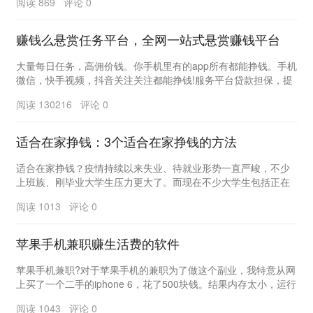
阅读 869 评论 0
赚钱么悬赏任务平台，全网一站式悬赏赚钱平台
大量每日任务，高佣价钱。你手机里有的app所有都能挣钱。手机
微信，快手视频，抖音关注关注都能挣钱!服务平台贷款担保，提
成有确保。 点击这里下载：htt...
阅读 130216 评论 0
适合在家挣钱：3个适合在家挣钱的方法
适合在家挣钱？疫情持续以来失业、待就业形势一直严峻，不少
上班族、刚毕业大学生压力更大了。而现在不少大学生包括正在
上班的人还是都喜欢自由职业，想着有一天能找一些能...
阅读 1013 评论 0
苹果手机兼职赚生活费的软件
苹果手机兼职?对于苹果手机的兼职为了做这个副业，我特意从网
上买了一个二手的iphone 6，花了500块钱。结果内存太小，运行
太慢。 没有起到兼职的作...
阅读 1043 评论 0