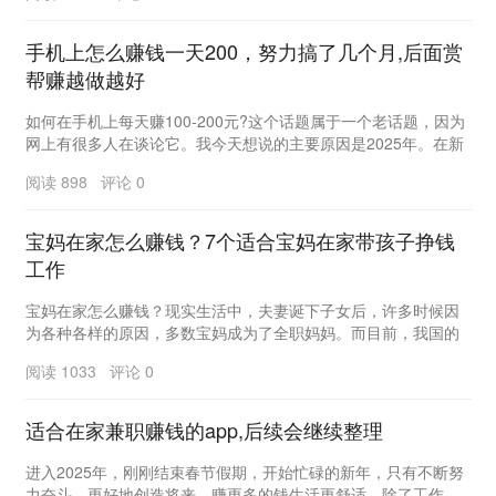
手机上怎么赚钱一天200，努力搞了几个月,后面赏
帮赚越做越好
如何在手机上每天赚100-200元?这个话题属于一个老话题，因为
网上有很多人在谈论它。我今天想说的主要原因是2025年。在新
的一年里，有许多好的项目。 ...
阅读 898 评论 0
宝妈在家怎么赚钱？7个适合宝妈在家带孩子挣钱
工作
宝妈在家怎么赚钱？现实生活中，夫妻诞下子女后，许多时候因
为各种各样的原因，多数宝妈成为了全职妈妈。而目前，我国的
家庭主妇的形势是比较的糟糕，全职妈妈这项“工作”...
阅读 1033 评论 0
适合在家兼职赚钱的app,后续会继续整理
进入2025年，刚刚结束春节假期，开始忙碌的新年，只有不断努
力奋斗，更好地创造将来，赚更多的钱生活更舒适，除了工作，