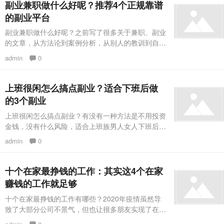
绘本阅读指导师。不仅开了付费打卡群，组织了几场
副业兼职做什么好呢？推荐4个正规靠谱
沙龙，还开始着手打造自己的IP了。我们几个听的
的副业平台
人，真是张大了嘴巴。绘本阅读，如今每个家里有小
副业兼职做什么好呢？之前写了很多关于兼职、副业
朋友的爸妈估计都接触过。我们
的文章，从方法论到案例分析，从别人的教训到自己
的经验，可惜日常收到最多的问题还是：“我真的不
admin
0
知道做什么副业才好！觉得很迷茫！”有这个困扰的
一般分为两种人：一种觉得自己身无所长，不知道做
什么才好；一种觉得这也好，那也好，不知道哪个才
上班很闲怎么搞点副业？适合下班后做
是最适合自己，最后时间都花在想想上，行动不存
的3个副业
在。我刚开始做副业的时候，也有类似的困扰。我也
上班很闲怎么搞点副业？有没有一种方法是不用投资
不知道做什么副业才好，做什么副业才
金钱，没有什么风险，适合上班族男人女人下班后干
的副业，最好是能够呆在家里面。当然有！通过网络
admin
0
做内容创业，每天下班后晚上7点到12点将你写的文
章或是制作的短视频、音频上传到自媒体平台上，就
可以赚取平台收益了。1.任务平台任务平台就是给没
十个在家最挣钱的工作：其实这4个在家
资源没人脉的人准备的，适合一般的在校学生，每天
赚钱的工作就足够
动动手指就能赚些钱，一天赚个80-110伙食费很简
十个在家最挣钱的工作有哪些？2020年疫情虽然导
单，缺点是没什么成长空间
致了大部分公司不景气，但也让很多朋友实现了在家
办公的梦想，既不用挤公交地铁，把时间浪费在上下