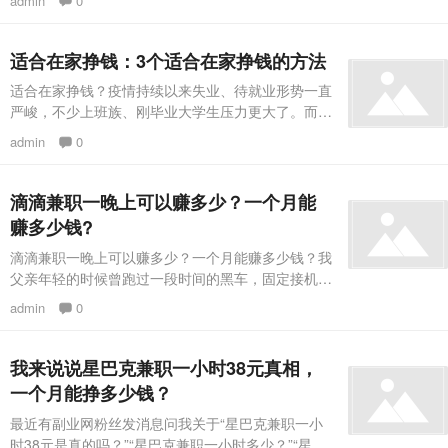
admin
0
班的路上，还能赚钱，有工作就在办公软件上通知一
声，不用看领导眼色，也不用处理与同事之间的复杂
关系。难得体验了在家工作的轻松，但还是避免不了
适合在家挣钱：3个适合在家挣钱的方法
疫情结束要继续回到职场朝九晚五。那么，我们要怎
适合在家挣钱？疫情持续以来失业、待就业形势一直
么样实现能在家工作挣钱呢？其实据小编实践经验做
严峻，不少上班族、刚毕业大学生压力更大了。而现
下面这4个在家赚钱的工作就足够
在不少大学生包括正在上班的人还是都喜欢自由职
admin
0
业，想着有一天能找一些能在家就可以挣钱的方法或
工作，这样自己就不用出门，不用受人管束就可以挣
钱养活自己了。虽然在家赚钱这件事让不少人都向
滴滴兼职一晚上可以赚多少？一个月能
往，但网上鱼龙混杂忽悠人的挣钱项目不少，选择一
赚多少钱?
个靠谱的赚钱方法尤为重要，今天副业网小编就分享
滴滴兼职一晚上可以赚多少？一个月能赚多少钱？我
3个适合在家挣钱的方法，希望能帮助到
父亲年轻的时候曾跑过一段时间的黑车，固定接机场
线的那种，黑车和普通上班族一样，每天早晨六点多
admin
0
开始跑，跑到晚上六点多，一天工作12个小时左
右，每天的时间几乎都是在车上度过的。刨除油费、
吃饭的成本外，一天差不多能挣一两百块，后来对黑
我来说说星巴克兼职一小时38元真相，
车管理严格了，才转行干了份全职工作，最近晚上空
一个月能挣多少钱？
闲时候又跑起了滴滴。首先兼职的滴滴司机肯定不如
最近有副业网粉丝发消息问我关于“星巴克兼职一小
全职赚的钱多，但是在目前的大环境里
时38元是真的吗？”“星巴克兼职一小时多少？”“星巴