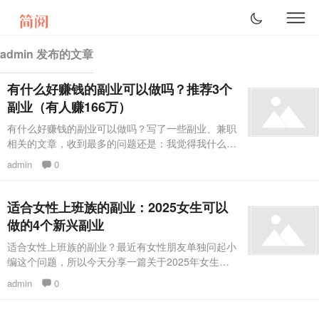
admin 发布的文章
有什么好赚钱的副业可以做吗？推荐3个
副业（有人赚166万）
有什么好赚钱的副业可以做吗？写了一些副业、兼职
相关的文章，收到最多的问题还是：我觉得我什么都
不会啊，我觉得我一无所长、到底要怎么开始啊？不
admin
0
要轻易否定自己，你并不是一无所长。你只是不知道
你的很多技能、你的那些刚刚萌芽的兴趣，也许都是
能变现的可造之才罢了。今天话不多说，分享3个每
适合女性上班族的副业：2025女生可以
个人都能上手的副业。1、任务平台任务平台就是给
做的4个新兴副业
没资源没人脉的人准备的，适合一般的在校学生，每
适合女性上班族的副业？最近有女性朋友单独问起小
天动动手指就能赚些钱，一天赚个8
编这个问题，所以今天分享一篇关于2025年女生可
以做的4个新兴副业文章，干得好能月入过万哦。01
admin
0
朋友聊起她一个闺蜜，前几个月因为公司没开张不用
上班，大把时间在家，竟暗搓搓发展出一项新副业：