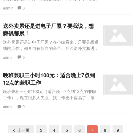
克兼职一个月能挣多少钱”相关问题，想必你现在正
admin
0
在寻找一份兼职，如果星巴克按照时薪38元计算，
一天工作8个小时就是304元了，一个月30天能挣
9120元，快月入过万了，这个水平还是非常不错，
送外卖累还是进电子厂累？要我说，想
就算是一线城市也可以排进普通服务行业薪资前几
赚钱都累！
名，因为这可是基层服务工作者的薪资，但这都是网
送外卖累还是进电子厂累？在小编看来，只要是想赚
上传闻，只有真实经历才能
钱的工作，都各自有各自的辛苦。那么送外卖和进电
子厂做比较，哪个更累呢？进电子厂在早期就是比较
admin
0
常见的工种，属于流水线的工作，具有高强度的重复
性，工作时间几乎就无法休息，工作内容比较枯燥，
每个月有考勤，好的地方是大部分电子厂都是包吃包
晚班兼职三小时100元：适合晚上7点到
住的。而送外卖是最近外卖行业兴起后才有的工作，
12点的兼职工作
时间相对更自由些，一天的工作就饭点是高峰期，会
晚班兼职三小时100元（适合晚上7点到12点的兼职
格外忙碌，但是想休息也不用跟谁请
工作），现在很多人失业，找工作更不容易了，每个
人日常工作养家生活压力还是挺大的，小编也不例
admin
0
外，所以很多小伙伴就想着能利用业余晚上下班后的
时间多做一份兼职工作来赚钱。对于一些白天有固定
工作时间的朋友来说，每天晚上7点到12点就是自己
黄金休息时间，可以利用利用，这样找一份兼职就能
上一页
3
4
5
6
7
8
9